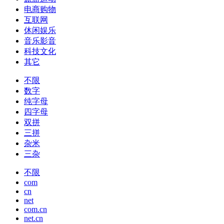
电商购物
互联网
休闲娱乐
音乐影音
科技文化
其它
不限
数字
纯字母
四字母
双拼
三拼
杂米
三杂
不限
com
cn
net
com.cn
net.cn