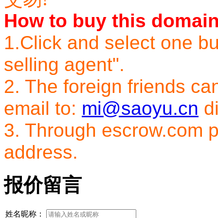
How to buy this domai
1.Click and select one bu
selling agent".
2. The foreign friends c
email to:
mi@saoyu.cn
di
3. Through escrow.com p
address.
报价留言
姓名昵称：